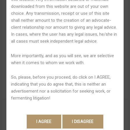
Leave a Comment
/
20 Bet 511
/
Shweta Pandey
22bet
downloaded from this website are out of your own
Pl
choice. Any transmission, receipt or use of this site
Może zdarzyć się, że na jakimś kroku korzystania wraz z
I
shall neither amount to the creation of an advocate-
22bet.com, będziemy potrzebować profesjonalnej
Odbierz
client relationship nor amount to giving any legal advice.
wsparcia. Nie Zaakceptować przesądza owo aczkolwiek
500
In cases, where the user has any legal issues, he/she in
problemu, bowiem szybko można skontaktować się
Pln
all cases must seek independent legal advice.
wraz z konsultantem w dowolnej sprawie. Odpowiedź
Bonusu
jest nadzwyczaj rzeczowa i udzielana niemalże
More importantly, and as you will see, we are selective
niezwłocznie. Jeśli pragniesz skontaktować się wraz z
when it comes to whom we work with.
obsługą, to spośród poziomu portalu, należy wejść w
czat […]
So, please, before you proceed, do click on I AGREE,
indicating that you do agree that, this is neither an
Read More »
advertisement nor a solicitation for seeking work, or
fermenting litigation!
Dwadzieścia
Dwadzieścia Bet Nasze
Bet
Państwo ️ Oficjalna Witryna
Nasze