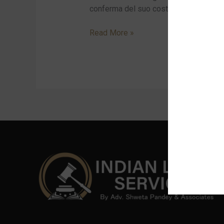
conferma del suo costanza nell’offrire 
Read More »