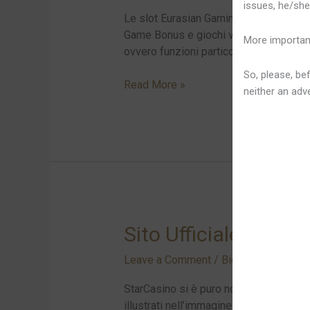
issues, he/she
Casino
Le slot Eurasian Gaming mostrano grafic
Negozio
Game Bonus e giochi vittoria raccolta 
Online
More important
ovvero funzioni particolari quale è fa
Vittoria
Marchio
So, please, bef
Read More »
Best
neither an adve
Osservando
La
Game
Sito
Sito Ufficiale
Ufficiale
Leave a Comment
/
Big Casino Bonus
StarCasino si è puro notevolmente nel
illustrati nell’immagine fornita. A par