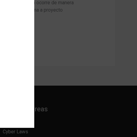
Mas, o dia de crash ocorre de manera
ambém não menciona a proyecto
Practice Areas
Banking Law
Cyber Laws