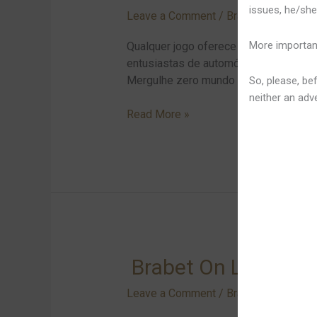
Apostas
issues, he/she
Leave a Comment
/
Brabet Cassino On
Ao
Vivo
More important
Qualquer jogo oferece a sua mecânica
E
entusiastas de automóveis e viciados 
Cassino
Mergulhe zero mundo dos carros cláss
So, please, bef
Across
neither an adve
The
Read More »
Internet
️ Brabet On Line Cas
Brabet
Leave a Comment
/
Brabet Cassino On
On
Line