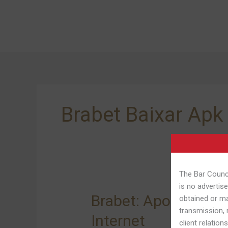
Skip
to
content
Brabet Baixar Apk
The Bar Counci
is no advertise
Brabet:
Brabet: Apostas Esp
obtained or ma
Apostas
transmission, 
Internet
Esportivas,
client relation