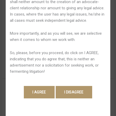
shall neither amount to the creation of an advocate-
Bonusowy
client relationship nor amount to giving any legal advice.
Hellspin zobowiązuje się do przetwarzania weryfikacji w
2025
In cases, where the user has any legal issues, he/she in
ciągu kilku dni roboczych, co zezwala na szybkie
all cases must seek independent legal advice.
rozpoczęcie użytkowania z pełnych funkcji konta
bankowego. Według pomyślnym zakończeniu ocenie
More importantly, and as you will see, we are selective
przez gracza, gracze mogą wyjąwszy przeszkód
when it comes to whom we work with.
dokonywać wpłat i wypłat, mając pewność, że katalogów
dane są bezpieczne. Znaczy to, że deponując dwie
So, please, before you proceed, do click on I AGREE,
stówy zł, gracz dostanie równoczesne setka zł, […]
indicating that you do agree that, this is neither an
advertisement nor a solicitation for seeking work, or
Read More »
fermenting litigation!
Cotygodniowe
Cotygodniowe Promocje Plus
Promocje
Bezpłatne Spiny
Plus
Bezpłatne
Leave a Comment
/
Hell Spin Bonus 360
/
Shweta
Spiny
Pandey