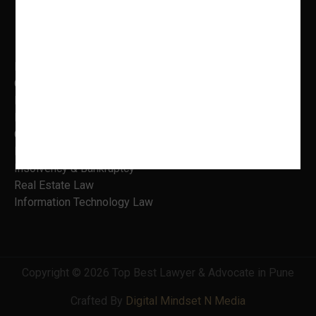
Practice Areas
Banking Law
Cyber Laws
Litigation, Dispute Resolution
Intellectual Property Laws
Criminal Litigation
Family Law
Insolvency & Bankruptcy
Real Estate Law
Information Technology Law
Copyright © 2026 Top Best Lawyer & Advocate in Pune
Crafted By
Digital Mindset N Media