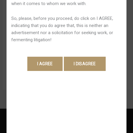
when it comes to whom we work with.
De
Disgustar weil regulamentação dasjenige casas de
Um
apostas, a nossa sugestão é ainda decidir-se por
So, please, before you proceed, do click on I AGREE,
Apostador
plataformas já conocidos e reconhecidamente seguras
indicating that you do agree that, this is neither an
Experiente
pela comunidade. Pra ze transformar alguma dieses
advertisement nor a solicitation for seeking work, or
plataformas legalizadas no País e conduct mundo, as
fermenting litigation!
plataformas precisavam demandar alguma licença ao
Ministério da Fazenda. Esse prazo sony ericsson
encerrou zero vida something like 20 de […]
Read More »