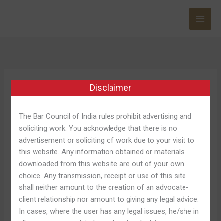
Skip
to
content
Disclaimer
Betandreas
Zerkalo 713
The Bar Council of India rules prohibit advertising and
soliciting work. You acknowledge that there is no
Мы сотрудничаем только с
advertisement or soliciting of work due to your visit to
совершеннолетними
this website. Any information obtained or materials
downloaded from this website are out of your own
клиентами. –
choice. Any transmission, receipt or use of this site
shall neither amount to the creation of an advocate-
client relationship nor amount to giving any legal advice.
In cases, where the user has any legal issues, he/she in
Betandreas: