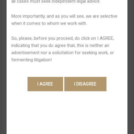
Betandreas: Официальный
all cases must seek independent legal advice.
Официальный
Сайт Онлайн-казино В
Сайт
More importantly, and as you will see, we are selective
Онлайн-
Казахстане
when it comes to whom we work with.
казино
В
Leave a Comment
/
Betandreas Zerkalo 713
/
Shweta
So, please, before you proceed, do click on I AGREE,
Казахстане
Pandey
indicating that you do agree that, this is neither an
advertisement nor a solicitation for seeking work, or
Betandreas предоставляет широкий ассортимент игр,
fermenting litigation!
включая слоты, настольные игры и живые столы,
что позволяет каждому найти что-то по душе.
Большое разнообразие игровых автоматов
открывает перед посетителями Betandreas
множество возможностей. От традиционных слотов
с фруктами до современных видеослотов с
увлекательными сюжетами, бонусными раундами и
прогрессивными джекпотами. Огромный выбор
тематик — от фантастики до истории — позволяет […]
Read More »