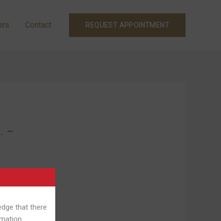
ers
Contact
REQUEST APPOINTMENT
. –
edge that there
rmation