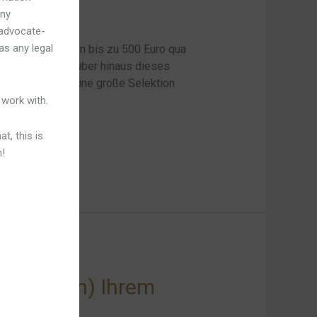
Any
 advocate-
as any legal
bonus von seiten bis zu 500 Euro qua
spieltempel darüber hinaus dieses
usangebote und eine große Selektion
 work with.
t, this is
n!
men (von) Ihrem