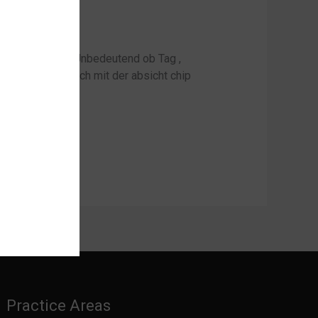
vergnügen voran. Unbedeutend ob Tag ,
tem nicht praktisch mit der absicht chip
Practice Areas