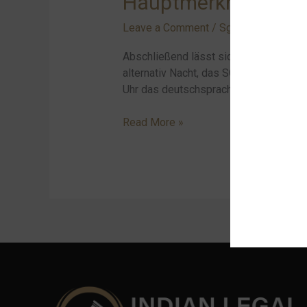
Hauptmerkmale
Deutschland:
Detaillierte
Leave a Comment
/
Sg Casino Auszah
Übersicht
Des
Abschließend lässt sich festhalten, de
Weiteren
alternativ Nacht, das SG Pur Spielcasin
Hauptmerkmale
Uhr das deutschsprachiger Pur Karteng
Read More »